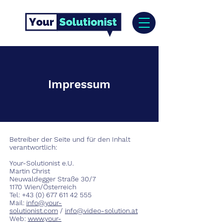
Impressum
Betreiber der Seite und für den Inhalt
verantwortlich:
Your-Solutionist e.U.
Martin Christ
Neuwaldegger Straße 30/7
1170 Wien/Österreich
Tel:
+43 (0) 677 611 42 555
Mail:
info@your-
solutionist.com
/
info@video-solution.at
Web:
www.your-