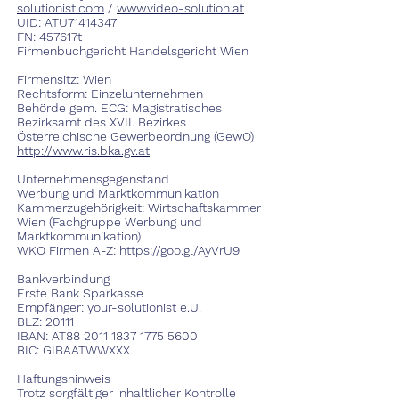
solutionist.com
/
www.video-solution.at
UID: ATU71414347
FN: 457617t
Firmenbuchgericht Handelsgericht Wien
Firmensitz: Wien
Rechtsform: Einzelunternehmen
Behörde gem. ECG: Magistratisches
Bezirksamt des XVII. Bezirkes
Österreichische Gewerbeordnung (GewO)
http://www.ris.bka.gv.at
Unternehmensgegenstand
Werbung und Marktkommunikation
Kammerzugehörigkeit: Wirtschaftskammer
Wien (Fachgruppe Werbung und
Marktkommunikation)
WKO Firmen A-Z:
https://goo.gl/AyVrU9
Bankverbindung
Erste Bank Sparkasse
Empfänger: your-solutionist e.U.
BLZ: 20111
IBAN: AT88
2011 1837 1775 5600
BIC: GIBAATWWXXX
Haftungshinweis
Trotz sorgfältiger inhaltlicher Kontrolle